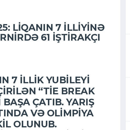
5: LIQANIN 7 ILLIYINƏ
NIRDƏ 61 IŞTIRAKÇI
N 7 ILLIK YUBILEYI
ÇIRILƏN
“TIE BREAK
 BAŞA ÇATIB. YARIŞ
TINDA
VƏ
OLIMPIYA
IL OLUNUB.