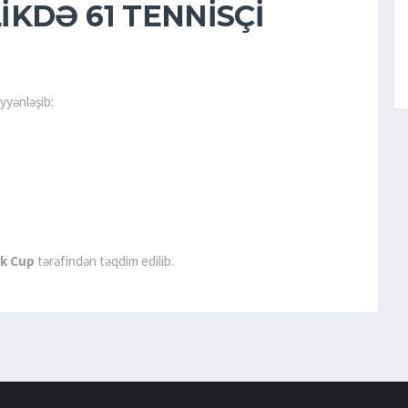
LIKDƏ
61 TENNISÇI
əyyənləşib:
ik Cup
tərəfindən təqdim edilib.