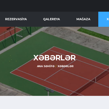
REZERVASIYA
QALEREYA
MAĞAZA
X
XƏBƏRLƏR
ANA SƏHIFƏ
XƏBƏRLƏR