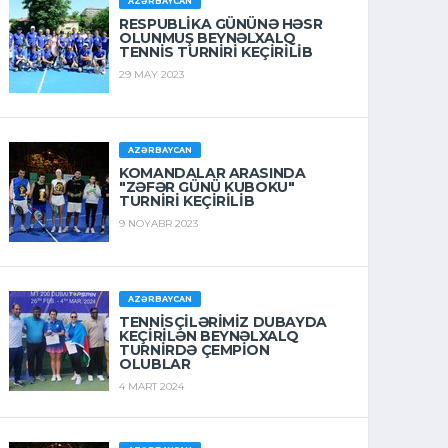
AZƏRBAYCAN
RESPUBLIKA GÜNÜNƏ HƏSR
OLUNMUŞ BEYNƏLXALQ
TENNIS TURNIRI KEÇIRILIB
29 MAY 2023
AZƏRBAYCAN
KOMANDALAR ARASINDA
"ZƏFƏR GÜNÜ KUBOKU"
TURNIRI KEÇIRILIB
9 NOYABR 2023
AZƏRBAYCAN
TENNISÇILƏRIMIZ DUBAYDA
KEÇIRILƏN BEYNƏLXALQ
TURNIRDƏ ÇEMPION
OLUBLAR
4 MART 2024