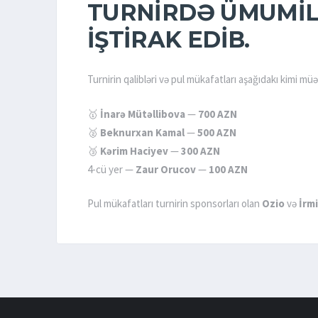
TURNIRDƏ ÜMUMI
IŞTIRAK EDIB.
Turnirin qalibləri və pul mükafatları aşağıdakı kimi mü
🥇
İnarə Mütəllibova
—
700 AZN
🥈
Beknurxan Kamal
—
500 AZN
🥉
Kərim Haciyev
—
300 AZN
4-cü yer —
Zaur Orucov
—
100 AZN
Pul mükafatları turnirin sponsorları olan
Ozio
və
İrm