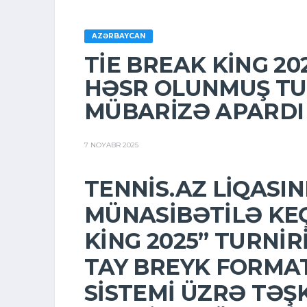
AZƏRBAYCAN
TIE BREAK KING 202
HƏSR OLUNMUŞ TUR
MÜBARIZƏ APARDI
7 NOYABR 2025
TENNIS.AZ LIQASINI
MÜNASIBƏTILƏ KE
KING 2025”
TURNIRI
TAY BREYK FORMA
SISTEMI
ÜZRƏ TƏŞK