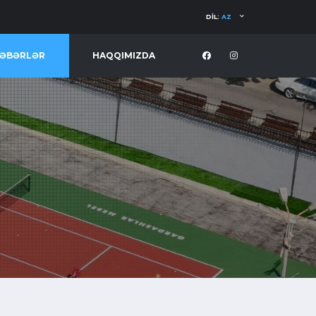
DIL:
AZ
ƏBƏRLƏR
HAQQIMIZDA