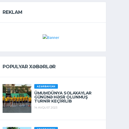
REKLAM
POPULYAR XƏBƏRLƏR
AZƏRBAYCAN
ÜMUMDÜNYA SOLAXAYLAR
GÜNÜNƏ HƏSR OLUNMUŞ
TURNIR KEÇIRILIB
14 AVQUST 2023