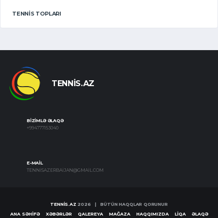
TENNIS TOPLARI
TENNIS.AZ
BIZIMLƏ ƏLAQƏ
+994777153040
E-MAIL
TENNISAZERBAIJAN@GMAIL.COM
TENNIS.AZ
2026 | BÜTÜN HAQQLAR QORUNUR
ANA SƏHIFƏ
XƏBƏRLƏR
QALEREYA
MAĞAZA
HAQQIMIZDA
LIQA
ƏLAQƏ