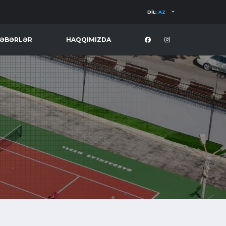
DIL:
AZ
ƏBƏRLƏR
HAQQIMIZDA