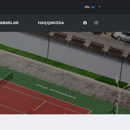
DIL:
AZ
ƏBƏRLƏR
HAQQIMIZDA