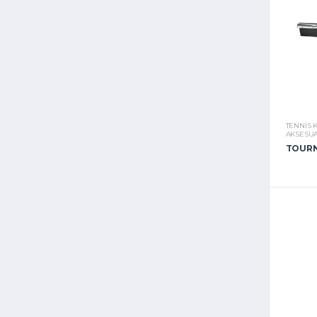
TENNIS 
AKSESUA
TOURN