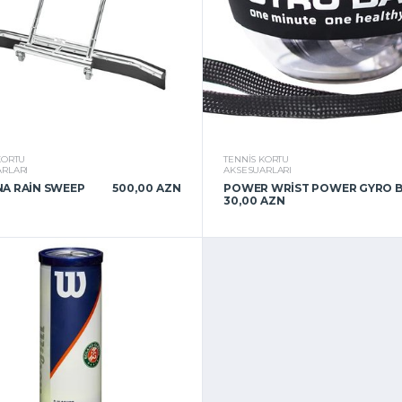
KORTU
TENNIS KORTU
RLARI
AKSESUARLARI
A RAIN SWEEP
500,00 AZN
POWER WRIST POWER GYRO 
30,00 AZN