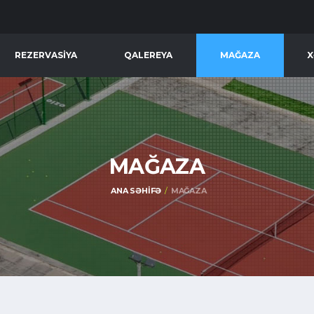
REZERVASIYA
QALEREYA
MAĞAZA
X
MAĞAZA
ANA SƏHIFƏ
MAĞAZA