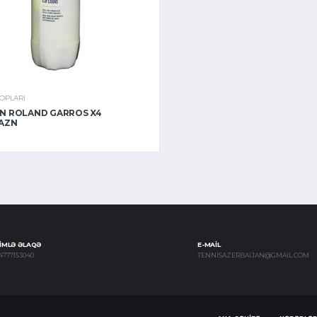
TOPLARI
N ROLAND GARROS X4
 AZN
IMLƏ ƏLAQƏ
E-MAIL
4777153040
TENNISAZERBAIJAN@GMAIL.COM