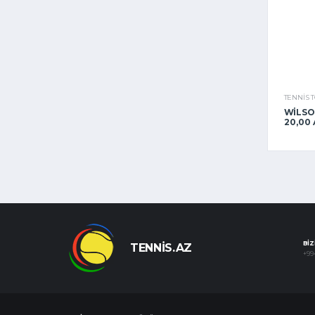
TENNIS 
WILSO
20,00
BIZ
TENNIS.AZ
+99