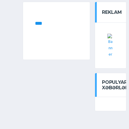
REKLAM
POPULYAR
XƏBƏRLƏR