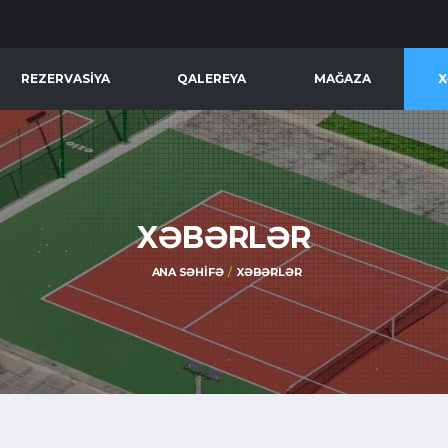
REZERVASIYA
QALEREYA
MAĞAZA
X
XƏBƏRLƏR
ANA SƏHIFƏ
XƏBƏRLƏR