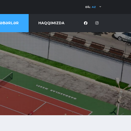
DIL:
AZ
ƏBƏRLƏR
HAQQIMIZDA