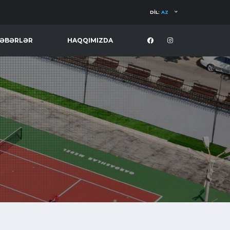
DIL:
AZ
ƏBƏRLƏR
HAQQIMIZDA