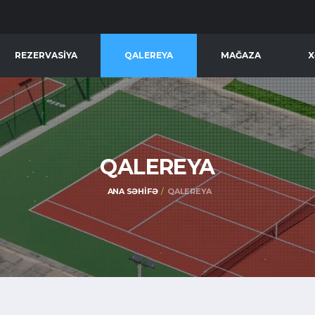
REZERVASIYA
QALEREYA
MAĞAZA
X
QALEREYA
ANA SƏHIFƏ
QALEREYA